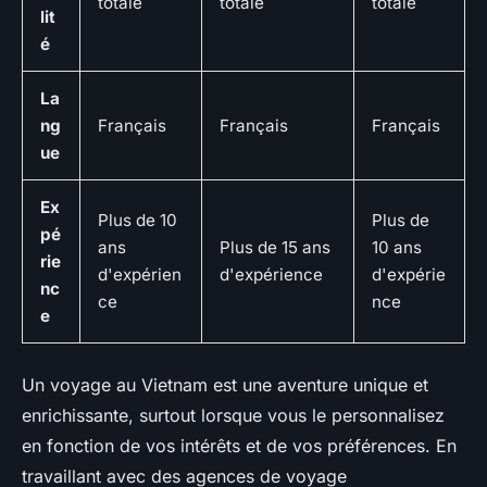
totale
totale
totale
lit
é
La
ng
Français
Français
Français
ue
Ex
Plus de 10
Plus de
pé
ans
Plus de 15 ans
10 ans
rie
d'expérien
d'expérience
d'expérie
nc
ce
nce
e
Un voyage au Vietnam est une aventure unique et
enrichissante, surtout lorsque vous le personnalisez
en fonction de vos intérêts et de vos préférences. En
travaillant avec des agences de voyage