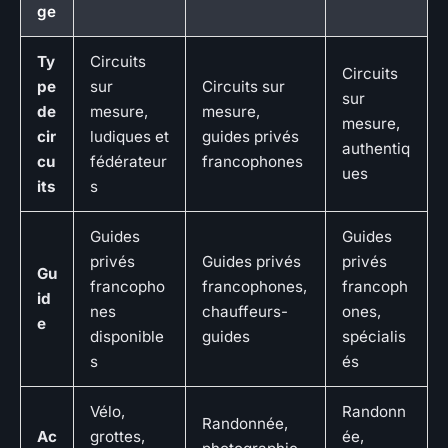
ge
Ty
Circuits
Circuits
pe
sur
Circuits sur
sur
de
mesure,
mesure,
mesure,
cir
ludiques et
guides privés
authentiq
cu
fédérateur
francophones
ues
its
s
Guides
Guides
privés
Guides privés
privés
Gu
francopho
francophones,
francoph
id
nes
chauffeurs-
ones,
e
disponible
guides
spécialis
s
és
Vélo,
Randonn
Randonnée,
Ac
grottes,
ée,