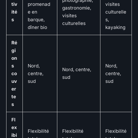
photographie,
tiv
promenad
visites
gastronomie,
ité
e en
culturelle
visites
s
barque,
s,
culturelles
dîner bio
kayaking
Ré
gi
on
s
Nord,
Nord,
Nord, centre,
co
centre,
centre,
sud
uv
sud
sud
er
te
s
Fl
ex
Flexibilité
Flexibilité
Flexibilité
ibi